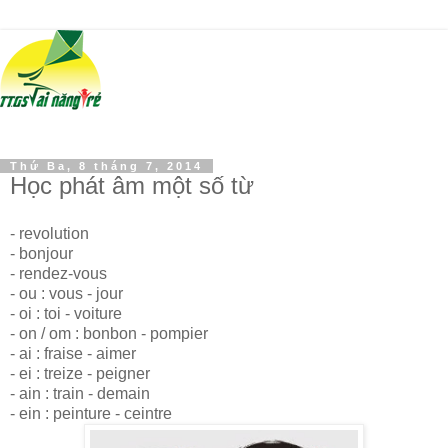
Thứ Ba, 8 tháng 7, 2014
Học phát âm một số từ
- revolution
- bonjour
- rendez-vous
- ou : vous - jour
- oi : toi - voiture
- on / om : bonbon - pompier
- ai : fraise - aimer
- ei : treize - peigner
- ain : train - demain
- ein : peinture - ceintre