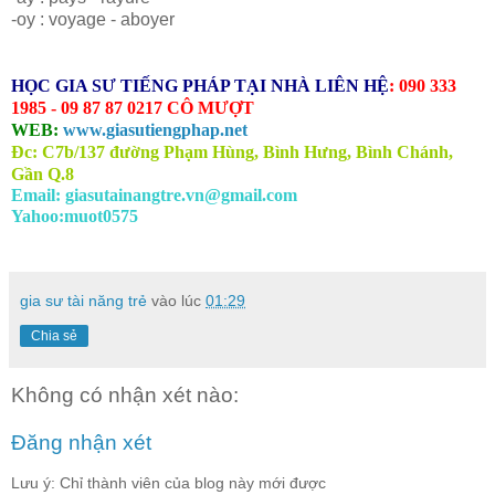
-oy : voyage - aboyer
HỌC GIA SƯ TIẾNG
PHÁP
TẠI NHÀ LIÊN HỆ
: 090 333
1985 - 09 87 87 0217 CÔ MƯỢT
WEB:
www.giasutiengphap.net
Đc: C7b/137 đường Phạm Hùng, Bình Hưng, Bình Chánh,
Gần Q.8
Email: giasutainangtre.vn@gmail.com
Yahoo:muot0575
gia sư tài năng trẻ
vào lúc
01:29
Chia sẻ
Không có nhận xét nào:
Đăng nhận xét
Lưu ý: Chỉ thành viên của blog này mới được