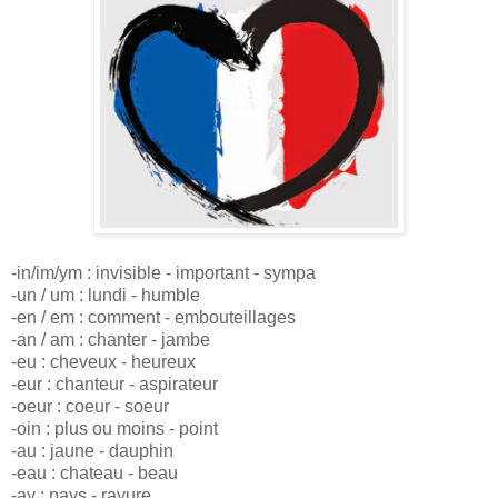
-in/im/ym : invisible - important - sympa
-un / um : lundi - humble
-en / em : comment - embouteillages
-an / am : chanter - jambe
-eu : cheveux - heureux
-eur : chanteur - aspirateur
-oeur : coeur - soeur
-oin : plus ou moins - point
-au : jaune - dauphin
-eau : chateau - beau
-ay : pays - rayure