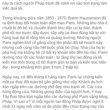
này là cách người Pháp tránh để mình rơi vào tình trạng làm
việc quá tải.
Trong khoảng giữa năm 1853 - 1870, Baron Haussmann đã
ra lệnh thay đổi hoàn toàn diện mạo Paris. Những khu nhà ổ
chuột bị dỡ bỏ và chuyển thành khu dân cư tư bản, thành
phố rối ren trước đây được sắp xếp lại theo đúng trật tự với
hàng loạt đại lộ rộng lớn và quảng trường. Những người
Paris nghèo khổ cố gắng vùng lên phản đối kế hoạch này
nhưng cuối cùng hầu hết buộc phải bỏ chạy. Nhà của họ bị
phá huỷ mà không hề có bất kỳ khoản tiền đền bù nào. Paris
dường như lột xác hoàn toàn - từ tầng lớp lao động và lối
kiến trúc thời trung cổ trở thành giới tư bản và kiến trúc hiện
đại - trong khoảng thời gian ít hơn 2 thập kỷ.
Ngày nay, cứ đến tháng 8 hàng năm, Paris lại chứng kiến
một sự thay đổi toàn bộ gần giống như vậy. Khách du lịch
tràn ngập trên các đường phố đẹp như tranh vẽ. Các cửa
hàng đóng cửa. Những giọng điệu của người Anh, Ý hay
Tây Ban Nha tràn ngập trên các đường phố Paris vắng tiếng
Pháp. Vì sao ư? Vì mỗi người lao động Pháp được nghỉ ít
nhất 31 ngày mỗi năm và đa phần đều chọn tháng này cho