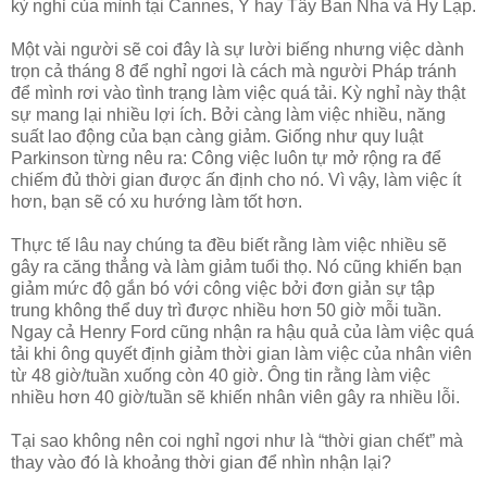
kỳ nghỉ của mình tại Cannes, Ý hay Tây Ban Nha và Hy Lạp.
Một vài người sẽ coi đây là sự lười biếng nhưng việc dành
trọn cả tháng 8 để nghỉ ngơi là cách mà người Pháp tránh
để mình rơi vào tình trạng làm việc quá tải. Kỳ nghỉ này thật
sự mang lại nhiều lợi ích. Bởi càng làm việc nhiều, năng
suất lao động của bạn càng giảm. Giống như quy luật
Parkinson từng nêu ra: Công việc luôn tự mở rộng ra để
chiếm đủ thời gian được ấn định cho nó. Vì vậy, làm việc ít
hơn, bạn sẽ có xu hướng làm tốt hơn.
Thực tế lâu nay chúng ta đều biết rằng làm việc nhiều sẽ
gây ra căng thẳng và làm giảm tuổi thọ. Nó cũng khiến bạn
giảm mức độ gắn bó với công việc bởi đơn giản sự tập
trung không thể duy trì được nhiều hơn 50 giờ mỗi tuần.
Ngay cả Henry Ford cũng nhận ra hậu quả của làm việc quá
tải khi ông quyết định giảm thời gian làm việc của nhân viên
từ 48 giờ/tuần xuống còn 40 giờ. Ông tin rằng làm việc
nhiều hơn 40 giờ/tuần sẽ khiến nhân viên gây ra nhiều lỗi.
Tại sao không nên coi nghỉ ngơi như là “thời gian chết” mà
thay vào đó là khoảng thời gian để nhìn nhận lại?