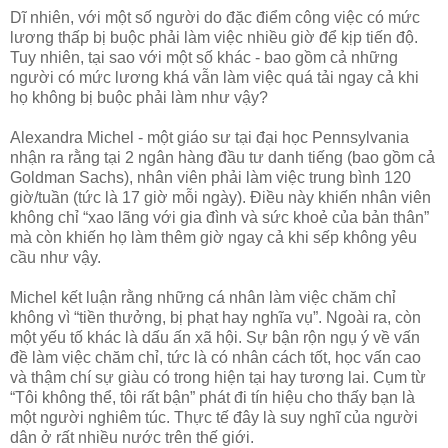
Dĩ nhiên, với một số người do đặc điểm công việc có mức
lương thấp bị buộc phải làm việc nhiều giờ để kịp tiến độ.
Tuy nhiên, tại sao với một số khác - bao gồm cả những
người có mức lương khá vẫn làm việc quá tải ngay cả khi
họ không bị buộc phải làm như vậy?
Alexandra Michel - một giáo sư tại đại học Pennsylvania
nhận ra rằng tại 2 ngân hàng đầu tư danh tiếng (bao gồm cả
Goldman Sachs), nhân viên phải làm việc trung bình 120
giờ/tuần (tức là 17 giờ mỗi ngày). Điều này khiến nhân viên
không chỉ “xao lãng với gia đình và sức khoẻ của bản thân”
mà còn khiến họ làm thêm giờ ngay cả khi sếp không yêu
cầu như vậy.
Michel kết luận rằng những cá nhân làm việc chăm chỉ
không vì “tiền thưởng, bị phạt hay nghĩa vụ”. Ngoài ra, còn
một yếu tố khác là dấu ấn xã hội. Sự bận rộn ngụ ý về vấn
đề làm việc chăm chỉ, tức là có nhân cách tốt, học vấn cao
và thậm chí sự giàu có trong hiện tại hay tương lai. Cụm từ
“Tôi không thể, tôi rất bận” phát đi tín hiệu cho thấy bạn là
một người nghiêm túc. Thực tế đây là suy nghĩ của người
dân ở rất nhiều nước trên thế giới.