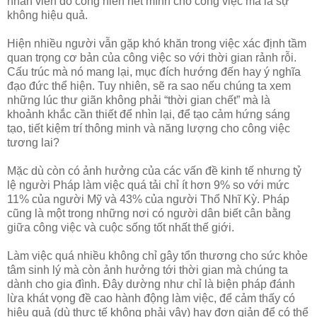
nhân viên đó cống hiến hết mình cho công việc mà là sự
không hiệu quả.
Hiện nhiều người vẫn gặp khó khăn trong việc xác định tầm
quan trọng cơ bản của công việc so với thời gian rảnh rỗi.
Cấu trúc mà nó mang lại, mục đích hướng đến hay ý nghĩa
đạo đức thể hiện. Tuy nhiên, sẽ ra sao nếu chúng ta xem
những lúc thư giãn không phải “thời gian chết” mà là
khoảnh khắc cần thiết để nhìn lại, để tạo cảm hứng sáng
tạo, tiết kiệm trí thông minh và năng lượng cho công việc
tương lai?
Mặc dù còn có ảnh hưởng của các vấn đề kinh tế nhưng tỷ
lệ người Pháp làm việc quá tải chỉ ít hơn 9% so với mức
11% của người Mỹ và 43% của người Thổ Nhĩ Kỳ. Pháp
cũng là một trong những nơi có người dân biết cân bằng
giữa công việc và cuộc sống tốt nhất thế giới.
Làm việc quá nhiều không chỉ gây tổn thương cho sức khỏe
tâm sinh lý mà còn ảnh hưởng tới thời gian mà chúng ta
dành cho gia đình. Đây dường như chỉ là biện pháp đánh
lừa khát vọng đề cao hành động làm việc, để cảm thấy có
hiệu quả (dù thực tế không phải vậy) hay đơn giản để có thể