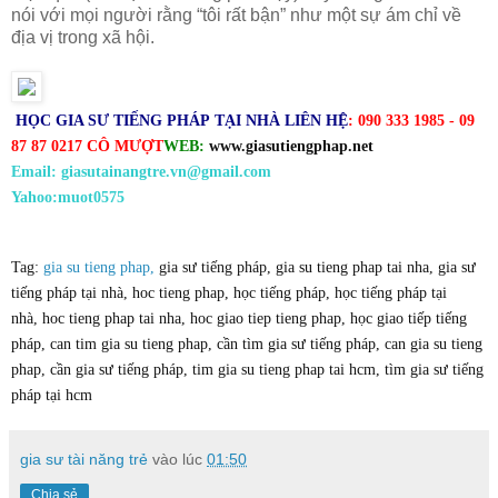
nói với mọi người rằng “tôi rất bận” như một sự ám chỉ về
địa vị trong xã hội.
HỌC GIA SƯ TIẾNG
PHÁP
TẠI NHÀ LIÊN HỆ
: 090 333 1985 - 09
87 87 0217 CÔ MƯỢT
WEB:
www.giasutiengphap.net
Email: giasutainangtre.vn@gmail.com
Yahoo:muot0575
Tag:
gia su tieng phap,
gia sư tiếng pháp,
gia su tieng phap tai nha
,
gia sư
tiếng pháp tại nhà
,
hoc tieng phap
,
học tiếng pháp
,
học tiếng pháp tại
nhà
,
hoc tieng phap tai nha
,
hoc giao tiep tieng phap
,
học giao tiếp tiếng
pháp
,
can tim gia su tieng phap
,
cần tìm gia sư tiếng pháp
, c
an gia su tieng
phap
,
cần gia sư tiếng pháp
,
tim gia su tieng phap tai hcm
,
tìm gia sư tiếng
pháp tại hcm
gia sư tài năng trẻ
vào lúc
01:50
Chia sẻ