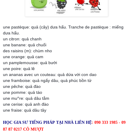
une pastèque: quả (cây) dưa hấu. Tranche de pastèque : miếng
dưa hấu.
un citron: quả chanh
une banane: quả chuối
des raisins (m): chùm nho
une orange: quả cam
un pamplemousse: quả bưởi
une poire: quả lê
un ananas avec un couteau: quả dứa với con dao
une framboise: quả ngấy dâu, quả phúc bồn tử
une pêche: quả đào
une pomme: quả táo
une mu^re: quả dâu tằm
une cerise: quả anh đào
une fraise: quả dâu tây
HỌC GIA SƯ TIẾNG
PHÁP
TẠI NHÀ LIÊN HỆ
: 090 333 1985 - 09
87 87 0217 CÔ MƯỢT