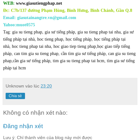
WEB:
www.giasutiengphap.net
Đc: C7b/137 đường Phạm Hùng, Bình Hưng, Bình Chánh, Gần Q.8
Email: giasutainangtre.vn@gmail.com
Yahoo:muot0575
Tag:
gia su tieng phap,
gia sư tiếng pháp
,
gia su tieng phap tai nha
,
gia sư
tiếng pháp tại nhà
,
hoc tieng phap
,
học tiếng pháp
,
học tiếng pháp tại
nhà
,
hoc tieng phap tai nha
,
hoc giao tiep tieng phap
,
học giao tiếp tiếng
pháp
,
can tim gia su tieng phap
,
cần tìm gia sư tiếng pháp
, c
an gia su tieng
phap
,
cần gia sư tiếng pháp
,
tim gia su tieng phap tai hcm
,
tìm gia sư tiếng
pháp tại hcm
Unknown
vào lúc
23:20
Chia sẻ
Không có nhận xét nào:
Đăng nhận xét
Lưu ý: Chỉ thành viên của blog này mới được