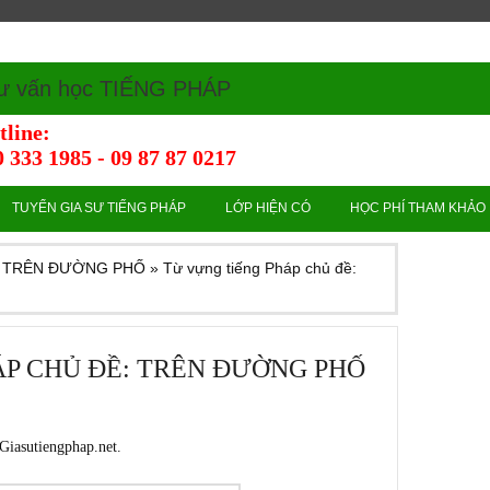
ư vấn học TIẾNG PHÁP
tline:
 333 1985 - 09 87 87 0217
TUYỂN GIA SƯ TIẾNG PHÁP
LỚP HIỆN CÓ
HỌC PHÍ THAM KHẢO
đề: TRÊN ĐƯỜNG PHỐ
»
Từ vựng tiếng Pháp chủ đề:
ÁP CHỦ ĐỀ: TRÊN ĐƯỜNG PHỐ
Giasutiengphap.net
.