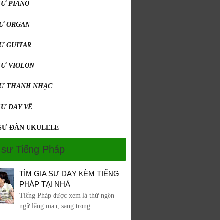
SƯ PIANO
SƯ ORGAN
SƯ GUITAR
SƯ VIOLON
SƯ THANH NHẠC
SƯ DẠY VẼ
 SƯ ĐÀN UKULELE
 sư Tiếng Pháp
TÌM GIA SƯ DẠY KÈM TIẾNG
PHÁP TẠI NHÀ
Tiếng Pháp được xem là thứ ngôn
ngữ lãng mạn, sang trọng...