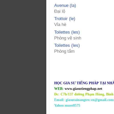
Avenue (la)
Đại lộ
Trottoir (le)
Vỉa hè
Toilettes (les)
Phòng vệ sinh
Toilettes (les)
Phòng tắm
HỌC GIA SƯ TIẾNG
PHÁP
TẠI NHÀ
WEB:
www.giasutiengphap.net
Đc: C7b/137 đường Phạm Hùng, Bình
Email: giasutainangtre.vn@gmail.com
Yahoo:muot0575