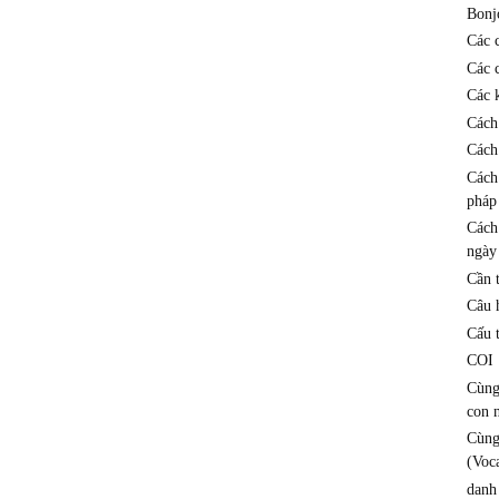
Bonj
Các 
Các 
Các k
Cách
Cách
Cách
pháp
Cách
ngày
Cần 
Câu h
Cấu 
COI
Cùng
con 
Cùng
(Voc
danh