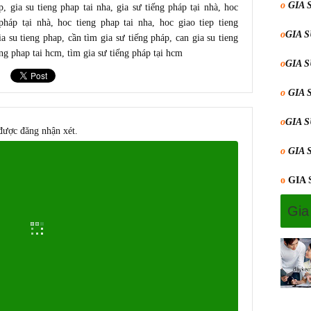
o
GIA 
p
,
gia su tieng phap tai nha
,
gia sư tiếng pháp tại nhà
,
hoc
pháp tại nhà
,
hoc tieng phap tai nha
,
hoc giao tiep tieng
o
GIA 
ia su tieng phap
,
cần tìm gia sư tiếng pháp
, c
an gia su tieng
eng phap tai hcm
,
tìm gia sư tiếng pháp tại hcm
o
GIA 
o
GIA 
o
GIA 
được đăng nhận xét.
o
GIA 
o
GIA
Gia