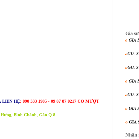
Gia sư
o
GIA 
o
GIA 
o
GIA 
o
GIA 
o
GIA 
 LIÊN HỆ
: 090 333 1985 - 09 87 87 0217 CÔ MƯỢT
o
GIA 
 Hưng, Bình Chánh, Gần Q.8
o
GIA 
Nhận g