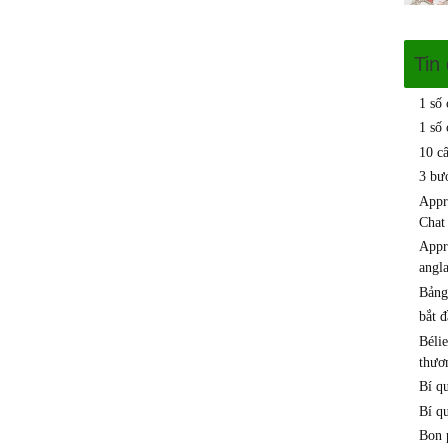
Tin
1 số
1 số 
10 c
3 bư
Appr
Chat
Appre
angla
Bảng
bắt 
Béli
thươn
Bí q
Bí q
Bon p