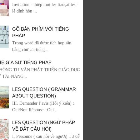
Invitation - thiệp mời les fiançailles -
lễ đính hôn ...
GÕ BÀN PHÍM VỚI TIẾNG
PHÁP
Trong word đã được tích hợp sẵn
bảng chữ cái tiếng...
HỆ GIA SƯ TIẾNG PHÁP
HÒNG TƯ VẤN PHÁT TRIỂN GIÁO DỤC
 TÀI NĂNG...
LES QUESTION ( GRAMMAR
ABOUT QUESTION)
III. Demander l’avis (Hỏi ý kiến) :
Oui/Non Réponse : Oui...
LES QUESTION (NGỮ PHÁP
VỀ ĐẶT CÂU HỎI)
I. Personne ( câu hỏi về người) Từ để