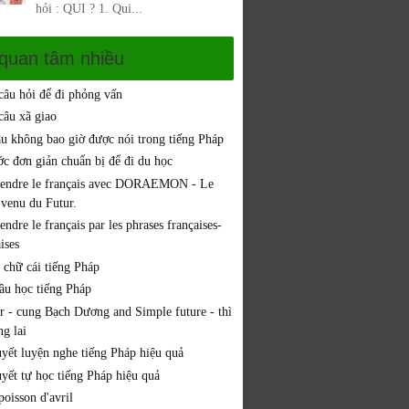
hỏi : QUI ? 1. Qui...
 quan tâm nhiều
 câu hỏi để đi phỏng vấn
câu xã giao
âu không bao giờ được nói trong tiếng Pháp
ớc đơn giản chuẩn bị để đi du học
endre le français avec DORAEMON - Le
 venu du Futur.
ndre le français par les phrases françaises-
ises
 chữ cái tiếng Pháp
đầu học tiếng Pháp
er - cung Bạch Dương and Simple future - thì
g lai
uyết luyện nghe tiếng Pháp hiệu quả
uyết tự học tiếng Pháp hiệu quả
oisson d'avril