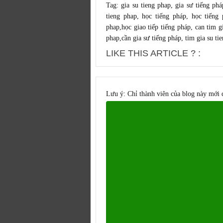
Tag:
gia su tieng phap,
gia sư tiếng phá
tieng phap
,
học tiếng pháp
,
học tiếng 
phap
,
học giao tiếp tiếng pháp
,
can tim g
phap
,
cần gia sư tiếng pháp
,
tim gia su ti
LIKE THIS ARTICLE ? :
Lưu ý: Chỉ thành viên của blog này mới 