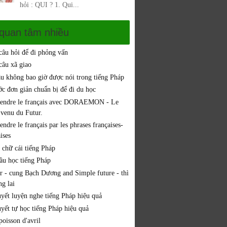
hỏi : QUI ? 1. Qui...
 quan tâm nhiều
 câu hỏi để đi phỏng vấn
câu xã giao
âu không bao giờ được nói trong tiếng Pháp
ớc đơn giản chuẩn bị để đi du học
endre le français avec DORAEMON - Le
 venu du Futur.
ndre le français par les phrases françaises-
ises
 chữ cái tiếng Pháp
đầu học tiếng Pháp
er - cung Bạch Dương and Simple future - thì
g lai
uyết luyện nghe tiếng Pháp hiệu quả
uyết tự học tiếng Pháp hiệu quả
oisson d'avril