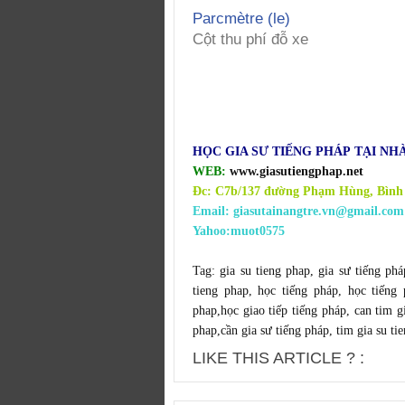
Parcmètre (le)
Cột thu phí đỗ xe
HỌC GIA SƯ TIẾNG
PHÁP
TẠI NHÀ
WEB:
www.giasutiengphap.net
Đc: C7b/137 đường Phạm Hùng, Bình
Email: giasutainangtre.vn@gmail.com
Yahoo:muot0575
Tag:
gia su tieng phap,
gia sư tiếng phá
tieng phap
,
học tiếng pháp
,
học tiếng 
phap
,
học giao tiếp tiếng pháp
,
can tim g
phap
,
cần gia sư tiếng pháp
,
tim gia su ti
LIKE THIS ARTICLE ? :