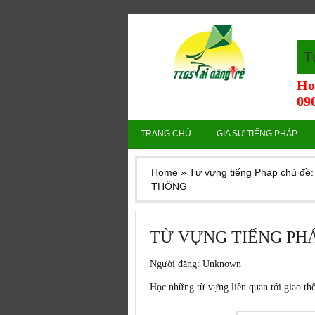
T
Ho
090
TRANG CHỦ
GIA SƯ TIẾNG PHÁP
Home
»
Từ vựng tiếng Pháp chủ đ
THÔNG
TỪ VỰNG TIẾNG PHÁ
Người đăng:
Unknown
Học những từ vựng liên quan tới giao th