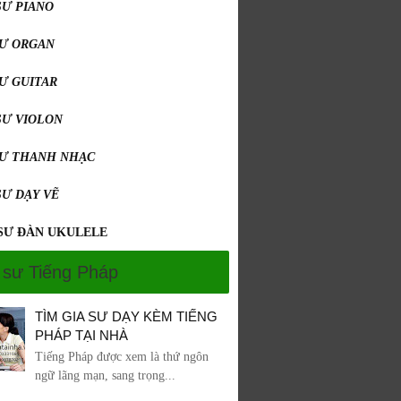
SƯ PIANO
SƯ ORGAN
SƯ GUITAR
SƯ VIOLON
SƯ THANH NHẠC
SƯ DẠY VẼ
 SƯ ĐÀN UKULELE
 sư Tiếng Pháp
TÌM GIA SƯ DẠY KÈM TIẾNG
PHÁP TẠI NHÀ
Tiếng Pháp được xem là thứ ngôn
ngữ lãng mạn, sang trọng...