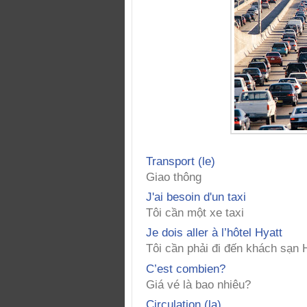
Transport (le)
Giao thông
J'ai besoin d'un taxi
Tôi cần một xe taxi
Je dois aller à l’hôtel Hyatt
Tôi cần phải đi đến khách sạn 
C’est combien?
Giá vé là bao nhiêu?
Circulation (la)