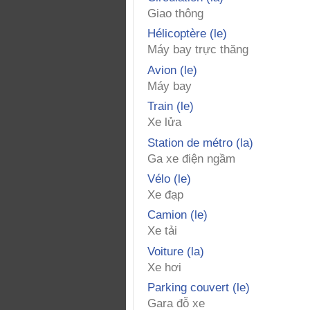
Giao thông
Hélicoptère (le)
Máy bay trực thăng
Avion (le)
Máy bay
Train (le)
Xe lửa
Station de métro (la)
Ga xe điện ngầm
Vélo (le)
Xe đạp
Camion (le)
Xe tải
Voiture (la)
Xe hơi
Parking couvert (le)
Gara đỗ xe