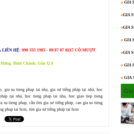
o
GIA 
o
GIA 
o
GIA 
o
GIA 
 LIÊN HỆ
: 090 333 1985 - 09 87 87 0217 CÔ MƯỢT
o
GIA 
 Hưng, Bình Chánh, Gần Q.8
o
GIA 
o
GIA
p
,
gia su tieng phap tai nha
,
gia sư tiếng pháp tại nhà
,
hoc
Gia
pháp tại nhà
,
hoc tieng phap tai nha
,
hoc giao tiep tieng
ia su tieng phap
,
cần tìm gia sư tiếng pháp
, c
an gia su tieng
eng phap tai hcm
,
tìm gia sư tiếng pháp tại hcm