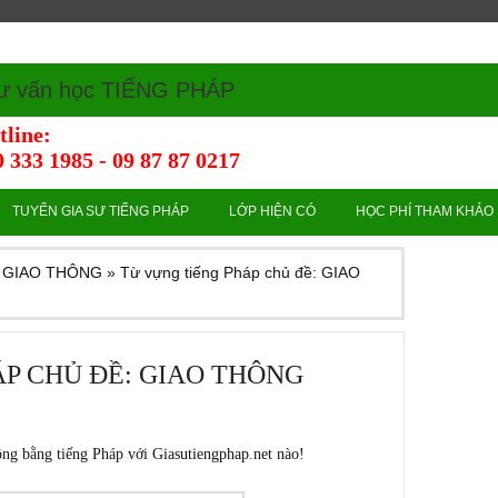
ư vấn học TIẾNG PHÁP
tline:
 333 1985 - 09 87 87 0217
TUYỂN GIA SƯ TIẾNG PHÁP
LỚP HIỆN CÓ
HỌC PHÍ THAM KHẢO
ề: GIAO THÔNG
»
Từ vựng tiếng Pháp chủ đề: GIAO
P CHỦ ĐỀ: GIAO THÔNG
ông bằng tiếng Pháp với
Giasutiengphap.net
nào!