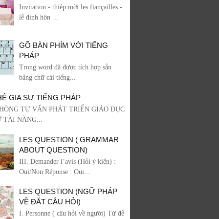
Invitation - thiệp mời les fiançailles -
lễ đính hôn ...
GÕ BÀN PHÍM VỚI TIẾNG
PHÁP
Trong word đã được tích hợp sẵn
bảng chữ cái tiếng...
HỆ GIA SƯ TIẾNG PHÁP
HÒNG TƯ VẤN PHÁT TRIỂN GIÁO DỤC
 TÀI NĂNG...
LES QUESTION ( GRAMMAR
ABOUT QUESTION)
III. Demander l’avis (Hỏi ý kiến) :
Oui/Non Réponse : Oui...
LES QUESTION (NGỮ PHÁP
VỀ ĐẶT CÂU HỎI)
I. Personne ( câu hỏi về người) Từ để