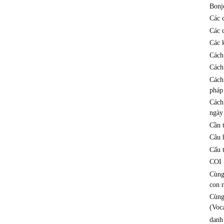
Bonj
Các 
Các 
Các k
Cách
Cách
Cách
pháp
Cách
ngày
Cần 
Câu h
Cấu 
COI
Cùng
con 
Cùng
(Voc
danh