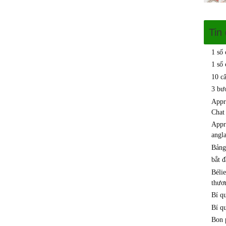
Tin
1 số
1 số 
10 c
3 bư
Appr
Chat
Appre
angla
Bảng
bắt 
Béli
thươn
Bí q
Bí q
Bon p