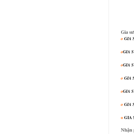
Gia sư
o
GIA 
o
GIA 
o
GIA 
o
GIA 
o
GIA 
o
GIA 
o
GIA 
Nhận g