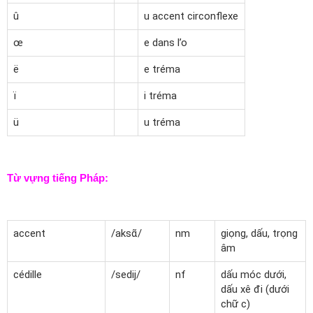
û
u accent circonflexe
œ
e dans l’o
ë
e tréma
ï
i tréma
ü
u tréma
Từ vựng tiếng Pháp:
accent
/
aks
ɑ̃/
nm
giọng, dấu, trọng
âm
cédille
/sedij/
nf
dấu móc dưới,
dấu xê đi (dưới
chữ c)