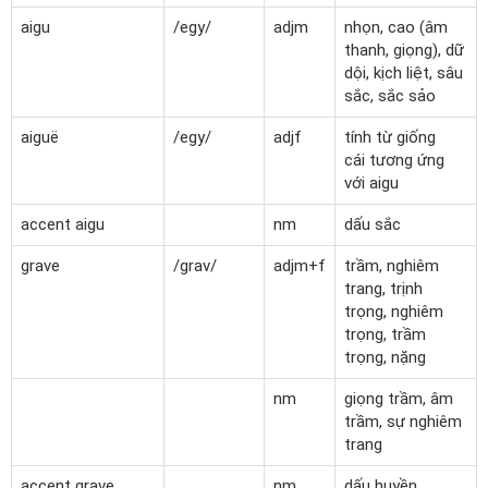
aigu
/egy/
adjm
nhọn, cao (âm
thanh, giọng), dữ
dội, kịch liệt, sâu
sắc, sắc sảo
aiguë
/egy/
adjf
tính từ giống
cái tương ứng
với aigu
accent aigu
nm
dấu sắc
grave
/grav/
adjm+f
trầm, nghiêm
trang, trịnh
trọng, nghiêm
trọng, trầm
trọng, nặng
nm
giọng trầm, âm
trầm, sự nghiêm
trang
accent grave
nm
dấu huyền