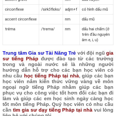
circonflexe
/sirkɔ̃flεks/
adjm+f
có hình dấu mũ
accent circonflexe
nm
dấu mũ
tréma
/trema/
nm
dấu hai chấm (ở
trên đầu nguyên
âm e, i, u)
Trung tâm Gia sư Tài Năng Trẻ
với đội ngũ
gia
sư tiếng Pháp
được đào tạo từ các trường
trong và ngoài nước sẽ là những người
hướng dẫn hỗ trợ cho các bạn học viên có
nhu cầu
học tiếng Pháp tại nhà
, giúp các bạn
học viên nắm kiến thức vững vàng về môn
ngoại ngữ tiếng Pháp nhằm giúp các bạn
phục vụ cho công việc tốt hơn đối các bạn đi
làm và giúp các em học sinh ngày càng học
tốt môn tiếng Pháp. Quý học viên có nhu cầu
cần
tìm gia sư dạy tiếng Pháp tại nhà
vui lòng
liên hệ với chúng tôi