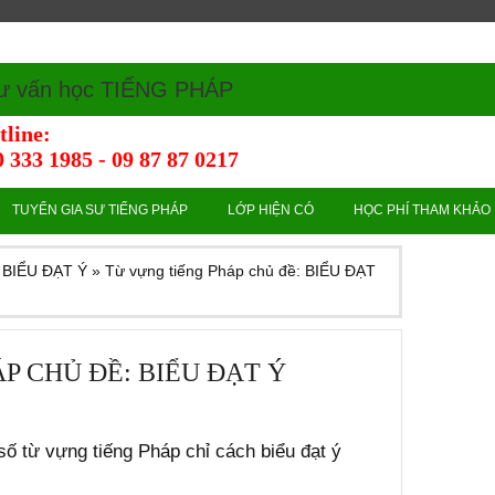
ư vấn học TIẾNG PHÁP
tline:
 333 1985 - 09 87 87 0217
TUYỂN GIA SƯ TIẾNG PHÁP
LỚP HIỆN CÓ
HỌC PHÍ THAM KHẢO
: BIỂU ĐẠT Ý
»
Từ vựng tiếng Pháp chủ đề: BIỂU ĐẠT
P CHỦ ĐỀ: BIỂU ĐẠT Ý
số từ vựng tiếng Pháp chỉ cách biểu đạt ý