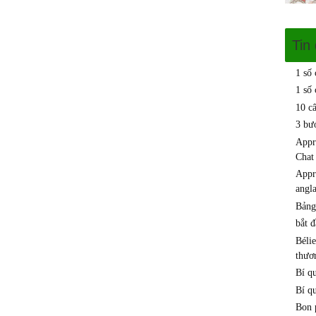
Tin
1 số
1 số 
10 c
3 bư
Appr
Chat
Appre
angla
Bảng
bắt 
Béli
thươn
Bí q
Bí q
Bon p