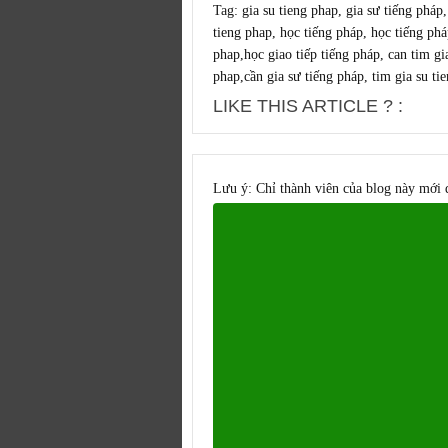
Tag:
gia su tieng phap,
gia sư tiếng pháp
tieng phap
,
học tiếng pháp
,
học tiếng phá
phap
,
học giao tiếp tiếng pháp
,
can tim gi
phap
,
cần gia sư tiếng pháp
,
tim gia su ti
LIKE THIS ARTICLE ? :
Lưu ý: Chỉ thành viên của blog này mới 