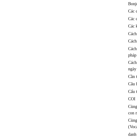
Bonj
Các 
Các 
Các k
Cách
Cách
Cách
pháp
Cách
ngày
Cần 
Câu h
Cấu 
COI
Cùng
con 
Cùng
(Voc
danh