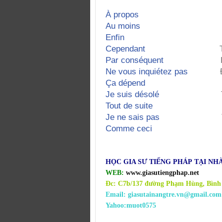
À propo
Au moins
Enfi
Cependant
Par conséquent
Ne vous inquiétez pas
Ça dépend
Je suis désolé
Tout de suite
Je ne sais pas
Comme ceci
HỌC GIA SƯ TIẾNG
PHÁP
TẠI NHÀ
WEB:
www.giasutiengphap.net
Đc: C7b/137 đường Phạm Hùng, Bình
Email: giasutainangtre.vn@gmail.com
Yahoo:muot0575