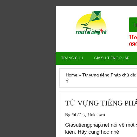
T
Ho
090
TRANG CHỦ
GIA SƯ TIẾNG PHÁP
Home
»
Từ vựng tiếng Pháp chủ đề
Ý
TỪ VỰNG TIẾNG PHÁ
Người đăng:
Unknown
Giasutiengphap.net
nói về một 
kiến. Hãy cùng học nhé