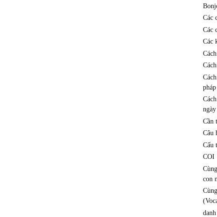
Bonj
Các 
Các 
Các k
Cách
Cách
Cách
pháp
Cách
ngày
Cần 
Câu h
Cấu 
COI
Cùng
con 
Cùng
(Voc
danh