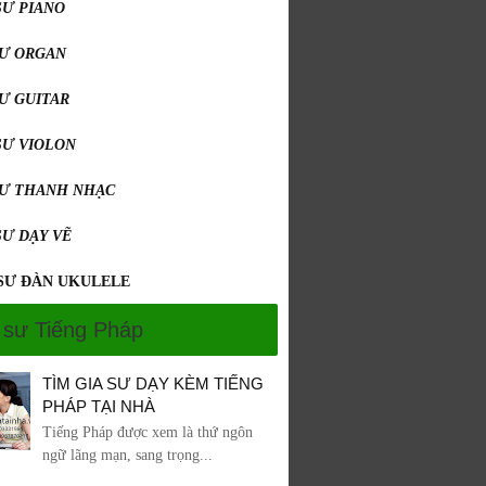
SƯ PIANO
SƯ ORGAN
SƯ GUITAR
SƯ VIOLON
SƯ THANH NHẠC
SƯ DẠY VẼ
 SƯ ĐÀN UKULELE
 sư Tiếng Pháp
TÌM GIA SƯ DẠY KÈM TIẾNG
PHÁP TẠI NHÀ
Tiếng Pháp được xem là thứ ngôn
ngữ lãng mạn, sang trọng...