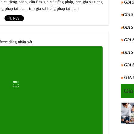
ia su tieng phap
,
cần tìm gia sư tiếng pháp
, c
an gia su tieng
o
GIA 
eng phap tai hcm
,
tìm gia sư tiếng pháp tại hcm
o
GIA 
o
GIA 
o
GIA 
được đăng nhận xét.
o
GIA 
o
GIA 
o
GIA
Gia