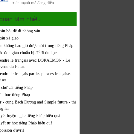
triển mạnh mẽ đang diễn...
 quan tâm nhiều
 câu hỏi để đi phỏng vấn
câu xã giao
âu không bao giờ được nói trong tiếng Pháp
ớc đơn giản chuẩn bị để đi du học
endre le français avec DORAEMON - Le
 venu du Futur.
ndre le français par les phrases françaises-
ises
 chữ cái tiếng Pháp
đầu học tiếng Pháp
er - cung Bạch Dương and Simple future - thì
g lai
uyết luyện nghe tiếng Pháp hiệu quả
uyết tự học tiếng Pháp hiệu quả
oisson d'avril