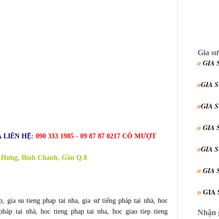
Gia sư
o
GIA 
o
GIA 
o
GIA 
o
GIA 
 LIÊN HỆ
: 090 333 1985 - 09 87 87 0217 CÔ MƯỢT
o
GIA 
 Hưng, Bình Chánh, Gần Q.8
o
GIA 
o
GIA 
p
,
gia su tieng phap tai nha
,
gia sư tiếng pháp tại nhà
,
hoc
Nhận g
pháp tại nhà
,
hoc tieng phap tai nha
,
hoc giao tiep tieng